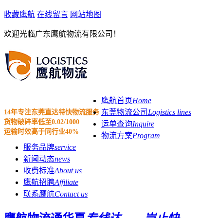
收藏鹰航
在线留言
网站地图
欢迎光临广东鹰航物流有限公司！
鹰航首页
Home
东莞物流公司
Logistics lines
14年专注东莞直达特快物流服务
货物破碎率低至0.02/1000
运单查询
Inquire
运输时效高于同行业40%
物流方案
Program
服务品牌
service
新闻动态
news
收费标准
About us
鹰航招聘
Affiliate
联系鹰航
Contact us