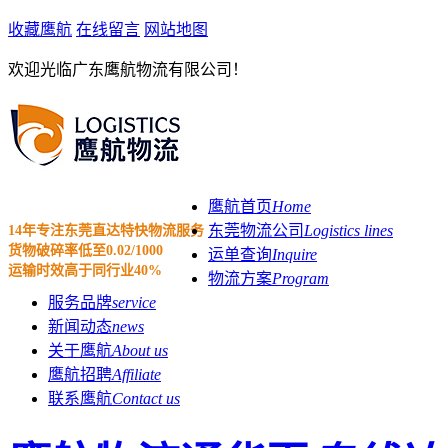
收藏鹰航
在线留言
网站地图
欢迎光临广东鹰航物流有限公司！
鹰航首页
Home
东莞物流公司
Logistics lines
14年专注东莞直达特快物流服务
货物破碎率低至0.02/1000
运单查询
Inquire
运输时效高于同行业40%
物流方案
Program
服务品牌
service
新闻动态
news
关于鹰航
About us
鹰航招聘
Affiliate
联系鹰航
Contact us