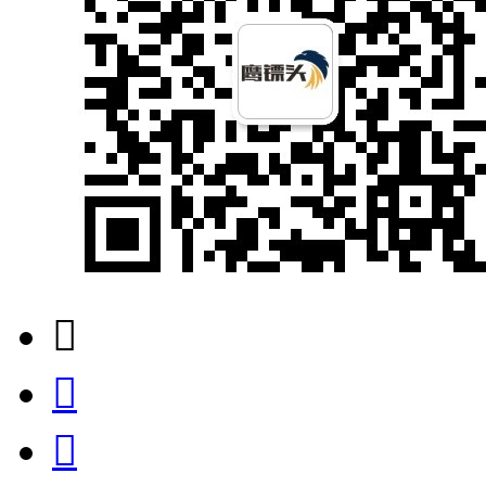


